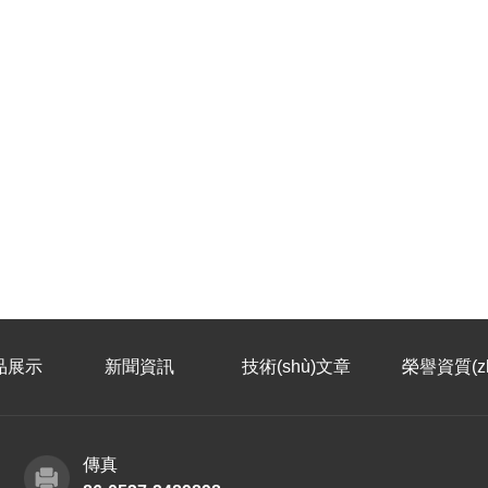
)品展示
新聞資訊
技術(shù)文章
榮譽資質(zh
傳真