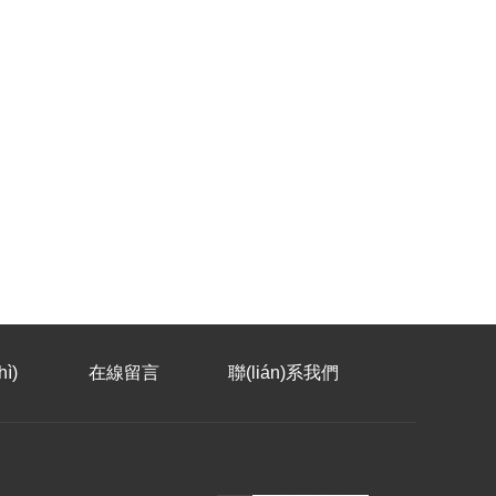
ì)
在線留言
聯(lián)系我們