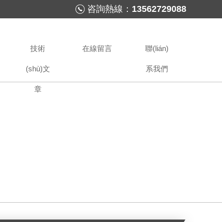
咨詢熱線：
13562729088
技術
在線留言
聯(lián)
(shù)文
系我們
章