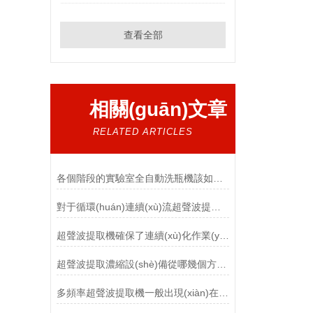
查看全部
相關(guān)文章
RELATED ARTICLES
各個階段的實驗室全自動洗瓶機該如何維護保養(yǎng)
對于循環(huán)連續(xù)流超聲波提取設(shè)備的操作還有什么要注意
超聲波提取機確保了連續(xù)化作業(yè)及動態(tài)逆流提取
超聲波提取濃縮設(shè)備從哪幾個方面來進行選擇
多頻率超聲波提取機一般出現(xiàn)在哪些行業(yè)中呢？