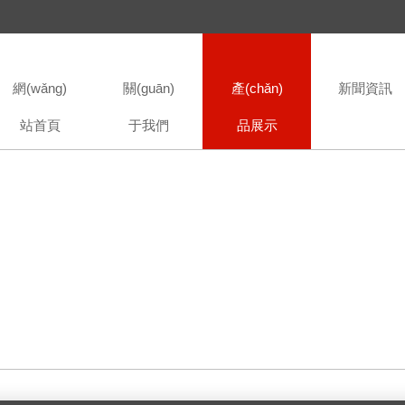
網(wǎng)
關(guān)
產(chǎn)
新聞資訊
站首頁
于我們
品展示