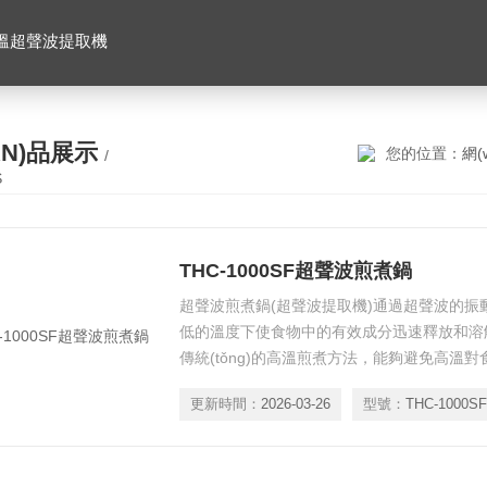
低溫超聲波提取機
ǍN)品展示
您的位置：
網(
/
S
THC-1000SF超聲波煎煮鍋
超聲波煎煮鍋(超聲波提取機)通過超聲波的振動和空
低的溫度下使食物中的有效成分迅速釋放和溶解
傳統(tǒng)的高溫煎煮方法，能夠避免高溫對
壞。
更新時間：
2026-03-26
型號：
THC-1000SF