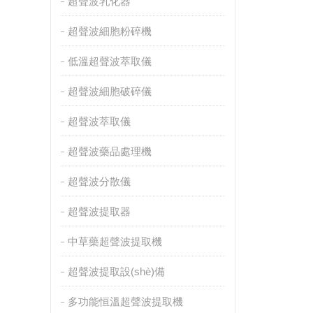
超聲波乳化器
超聲波細胞粉碎機
低溫超聲波萃取儀
超聲波細胞破碎儀
超聲波萃取儀
超聲波藥品處理機
超聲波分散儀
超聲波提取器
中草藥超聲波提取機
超聲波提取設(shè)備
多功能恒溫超聲波提取機