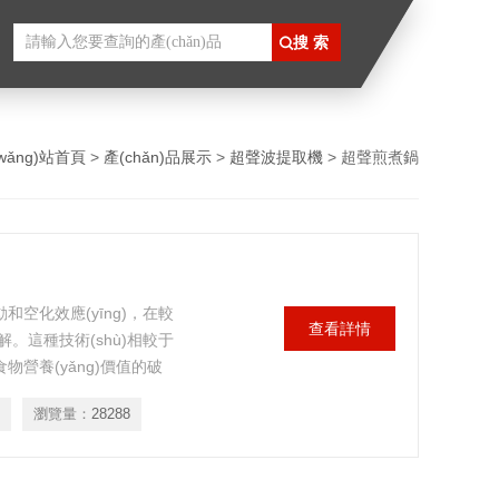
wǎng)站首頁
>
產(chǎn)品展示
>
超聲波提取機
> 超聲煎煮鍋
化效應(yīng)，在較
查看詳情
。這種技術(shù)相較于
食物營養(yǎng)價值的破
瀏覽量：
28288