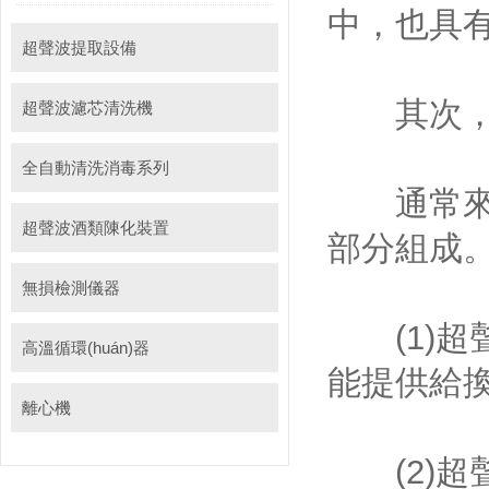
中，
超聲波提取設備
其次
超聲波濾芯清洗機
全自動清洗消毒系列
通常來說
超聲波酒類陳化裝置
部分組成
無損檢測儀器
(1)超聲
高溫循環(huán)器
能提供給換能
離心機
(2)超聲