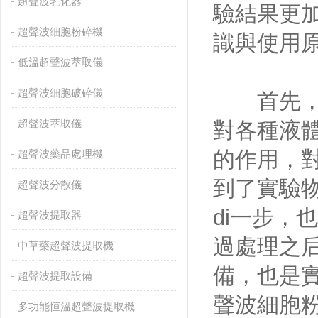
超聲波乳化器
驗結果更加
超聲波細胞粉碎機
識與使用原
低溫超聲波萃取儀
超聲波細胞破碎儀
首先，
超聲波萃取儀
對各種液體
的作用，對
超聲波藥品處理機
到了實驗物
超聲波分散儀
di一步
超聲波提取器
過處理之
中草藥超聲波提取機
備
超聲波提取設備
聲波細胞
多功能恒溫超聲波提取機